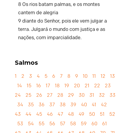
8
Os rios batam palmas,
e os montes
cantem de alegria
9
diante do
Senhor
,
pois ele vem julgar a
terra.
Julgará o mundo com justiça
e as
nações, com imparcialidade.
Salmos
1
2
3
4
5
6
7
8
9
10
11
12
13
14
15
16
17
18
19
20
21
22
23
24
25
26
27
28
29
30
31
32
33
34
35
36
37
38
39
40
41
42
43
44
45
46
47
48
49
50
51
52
53
54
55
56
57
58
59
60
61