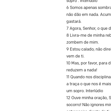
sopro”.
Interlúdio
6
Somos apenas sombra
não dão em nada.
Acumu
gastará.
7
Agora, Senhor, o que 
8
Livra-me de minha re
zombem de mim.
9
Estou calado; não dire
vem de ti.
10
Mas, por favor, para 
reduzem a nada!
11
Quando nos disciplina
a traça o que nos é mais
um sopro.
Interlúdio
12
Ouve minha oração,
socorro!
Não ignores mi