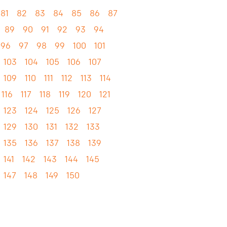
81
82
83
84
85
86
87
89
90
91
92
93
94
96
97
98
99
100
101
103
104
105
106
107
109
110
111
112
113
114
116
117
118
119
120
121
123
124
125
126
127
129
130
131
132
133
135
136
137
138
139
141
142
143
144
145
147
148
149
150