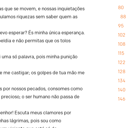
80
s que se movem,
e nossas inquietações
88
lamos riquezas
sem saber quem as
95
devo esperar?
És minha única esperança.
102
beldia
e não permitas que os tolos
108
115
i uma só palavra,
pois minha punição
122
128
de me castigar;
os golpes de tua mão me
134
s por nossos pecados,
consomes como
140
 precioso;
o ser humano não passa de
146
Senhor
!
Escuta meus clamores por
nhas lágrimas,
pois sou como