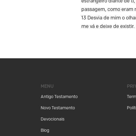
estrangeiro diante de ti,
passagem,
como eram 
13
Desvia de mim o olhar,
me vá e deixe de existir.
MENU
PRI
Antigo Testamento
Term
Novo Testamento
Polí
Devocionais
Blog