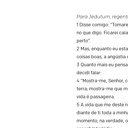
Para Jedutum, regente
1
Disse comigo: “Tomare
no que digo.
Ficarei cal
perto”.
2
Mas, enquanto eu esta
coisas boas,
a angústia
3
Quanto mais eu pensa
decidi falar:
4
“Mostra-me,
Senhor
, 
terra;
mostra-me que me
vida é passageira.
5
A vida que me deste n
diante de ti toda a min
momento;
na verdade, 