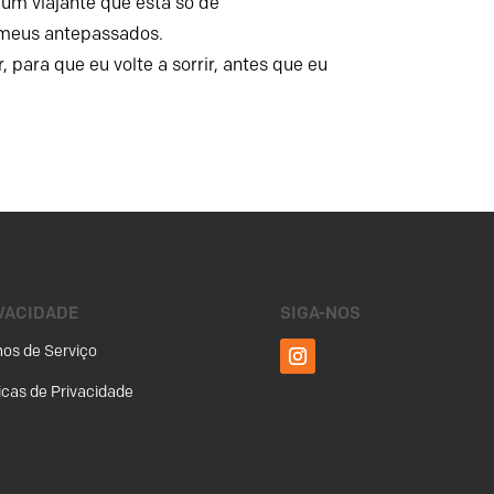
um viajante que está só de
meus antepassados.
 para que eu volte a sorrir,
antes que eu
VACIDADE
SIGA-NOS
os de Serviço
ticas de Privacidade