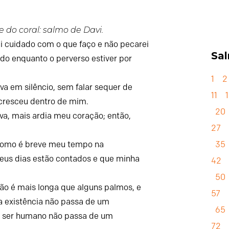
 do coral: salmo de Davi.
i cuidado com o que faço
e não pecarei
Sa
ado
enquanto o perverso estiver por
1
2
va em silêncio,
sem falar sequer de
11
 cresceu dentro de mim.
20
va,
mais ardia meu coração;
então,
27
35
como é breve meu tempo na
us dias estão contados
e que minha
42
50
ão é mais longa que alguns palmos,
e
57
ha existência não passa de um
65
o ser humano não passa de um
72