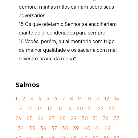
demora;
minhas mãos cairiam sobre seus
adversários.
15
Os que odeiam o
Senhor
se encolheriam
diante dele,
condenados para sempre.
16
Vocês, porém, eu alimentaria com trigo
da melhor qualidade
e os saciaria com mel
silvestre tirado da rocha”.
Salmos
1
2
3
4
5
6
7
8
9
10
11
12
13
14
15
16
17
18
19
20
21
22
23
24
25
26
27
28
29
30
31
32
33
34
35
36
37
38
39
40
41
42