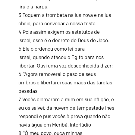
lira e a harpa.
3
Toquem a trombeta na lua nova e na lua
cheia,
para convocar a nossa festa.
4
Pois assim exigem os estatutos de
Israel;
esse é o decreto do Deus de Jacó.
5
Ele o ordenou como lei para
Israel,
quando atacou o Egito para nos
libertar.
Ouvi uma voz desconhecida dizer:
6
“Agora removerei o peso de seus
ombros
e libertarei suas mãos das tarefas
pesadas.
7
Vocês clamaram a mim em sua aflição, e
eu os salvei;
da nuvem de tempestade lhes
respondi
e pus vocês à prova quando não
havia água em Meribá.
Interlúdio
8
“Ó meu povo, ouça minhas