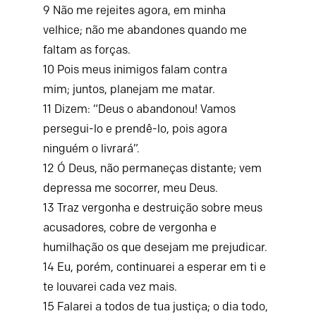
9
Não me rejeites agora, em minha
velhice;
não me abandones quando me
faltam as forças.
10
Pois meus inimigos falam contra
mim;
juntos, planejam me matar.
11
Dizem: “Deus o abandonou!
Vamos
persegui-lo e prendê-lo,
pois agora
ninguém o livrará”.
12
Ó Deus, não permaneças distante;
vem
depressa me socorrer, meu Deus.
13
Traz vergonha e destruição sobre meus
acusadores,
cobre de vergonha e
humilhação os que desejam me prejudicar.
14
Eu, porém, continuarei a esperar em ti
e
te louvarei cada vez mais.
15
Falarei a todos de tua justiça;
o dia todo,