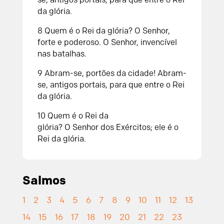
da glória.
8
Quem é o Rei da glória?
O
Senhor
,
forte e poderoso.
O
Senhor
, invencível
nas batalhas.
9
Abram-se, portões da cidade!
Abram-
se, antigos portais,
para que entre o Rei
da glória.
10
Quem é o Rei da
glória?
O
Senhor
dos Exércitos;
ele é o
Rei da glória.
Salmos
1
2
3
4
5
6
7
8
9
10
11
12
13
14
15
16
17
18
19
20
21
22
23