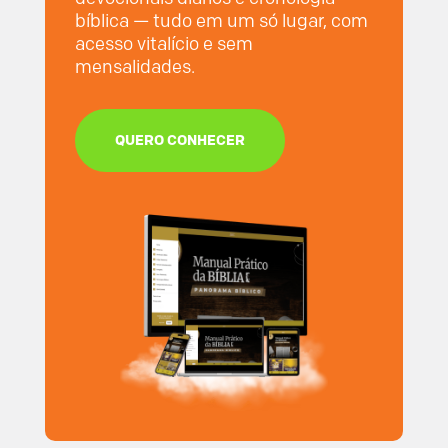
bíblica — tudo em um só lugar, com
acesso vitalício e sem
mensalidades.
QUERO CONHECER