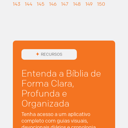
143
144
145
146
147
148
149
150
RECURSOS
Entenda a Bíblia de
Forma Clara,
Profunda e
Organizada
Tenha acesso a um aplicativo
completo com guias visuais,
devocionais diários e cronologia