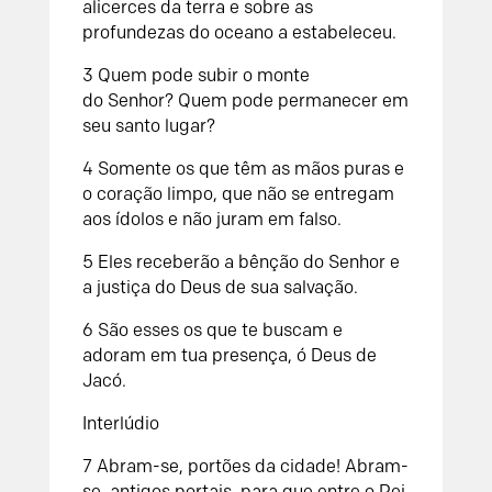
alicerces da terra
e sobre as
profundezas do oceano a estabeleceu.
3
Quem pode subir o monte
do
Senhor
?
Quem pode permanecer em
seu santo lugar?
4
Somente os que têm as mãos puras e
o coração limpo,
que não se entregam
aos ídolos
e não juram em falso.
5
Eles receberão a bênção do
Senhor
e
a justiça do Deus de sua salvação.
6
São esses os que te buscam
e
adoram em tua presença, ó Deus de
Jacó.
Interlúdio
7
Abram-se, portões da cidade!
Abram-
se, antigos portais,
para que entre o Rei