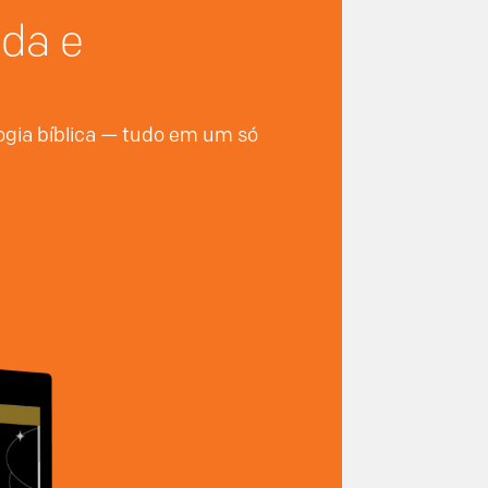
nda e
logia bíblica — tudo em um só