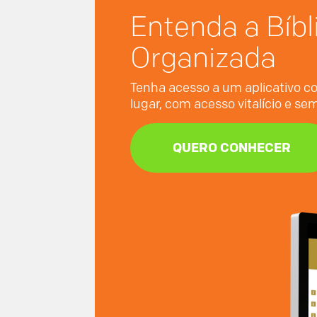
Entenda a Bíbl
Organizada
Tenha acesso a um aplicativo co
lugar, com acesso vitalício e s
QUERO CONHECER