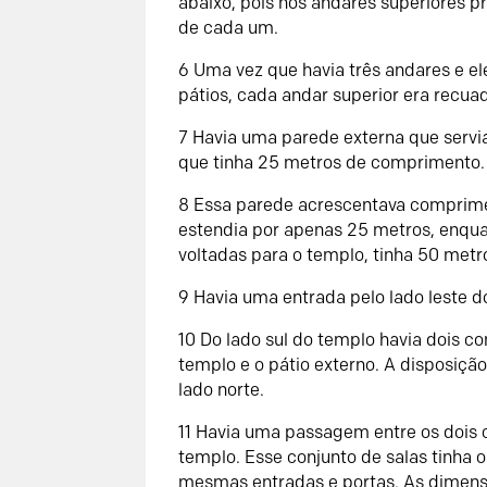
abaixo, pois nos andares superiores p
de cada um.
6 Uma vez que havia três andares e e
pátios, cada andar superior era recua
7 Havia uma parede externa que servia 
que tinha 25 metros de comprimento.
8 Essa parede acrescentava comprimen
estendia por apenas 25 metros, enquan
voltadas para o templo, tinha 50 met
9 Havia uma entrada pelo lado leste do
10 Do lado sul do templo havia dois con
templo e o pátio externo. A disposiçã
lado norte.
11 Havia uma passagem entre os dois 
templo. Esse conjunto de salas tinh
mesmas entradas e portas. As dimens