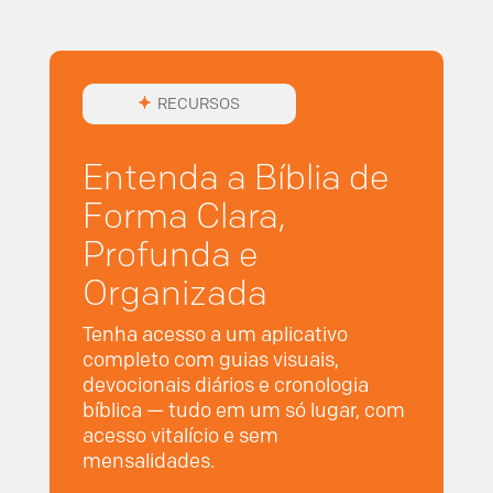
RECURSOS
Entenda a Bíblia de
Forma Clara,
Profunda e
Organizada
Tenha acesso a um aplicativo
completo com guias visuais,
devocionais diários e cronologia
bíblica — tudo em um só lugar, com
acesso vitalício e sem
mensalidades.