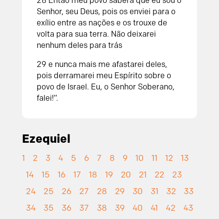
28 Então meu povo saberá que eu sou o
Senhor, seu Deus, pois os enviei para o
exílio entre as nações e os trouxe de
volta para sua terra. Não deixarei
nenhum deles para trás
29 e nunca mais me afastarei deles,
pois derramarei meu Espírito sobre o
povo de Israel. Eu, o Senhor Soberano,
falei!”.
Ezequiel
1
2
3
4
5
6
7
8
9
10
11
12
13
14
15
16
17
18
19
20
21
22
23
24
25
26
27
28
29
30
31
32
33
34
35
36
37
38
39
40
41
42
43