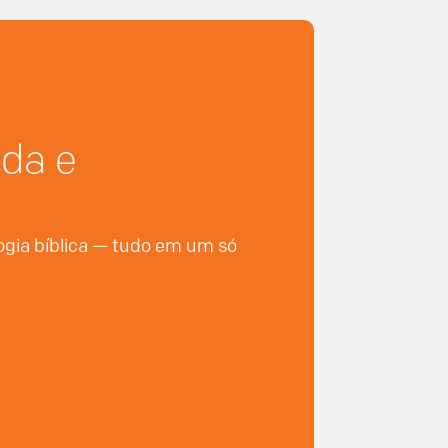
nda e
logia bíblica — tudo em um só