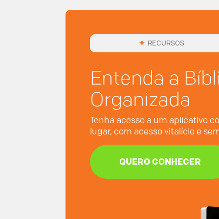
RECURSOS
Entenda a Bíbl
Organizada
Tenha acesso a um aplicativo co
lugar, com acesso vitalício e s
QUERO CONHECER