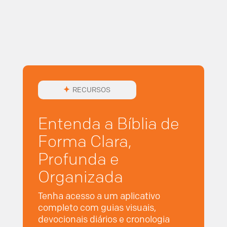
RECURSOS
Entenda a Bíblia de
Forma Clara,
Profunda e
Organizada
Tenha acesso a um aplicativo
completo com guias visuais,
devocionais diários e cronologia