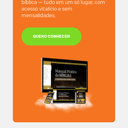
bíblica — tudo em um só lugar, com
acesso vitalício e sem
mensalidades.
QUERO CONHECER