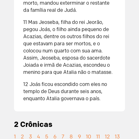
morto, mandou exterminar o restante
da família real de Judá.
11 Mas Jeoseba, filha do rei Jeorão,
pegou Joás, o filho ainda pequeno de
Acazias, dentre os outros filhos do rei
que estavam para ser mortos, e o
colocou num quarto com sua ama.
Assim, Jeoseba, esposa do sacerdote
Joiada e irmã de Acazias, escondeu o
menino para que Atalia não o matasse.
12 Joás ficou escondido com eles no
templo de Deus durante seis anos,
enquanto Atalia governava o país.
2 Crônicas
1
2
3
4
5
6
7
8
9
10
11
12
13