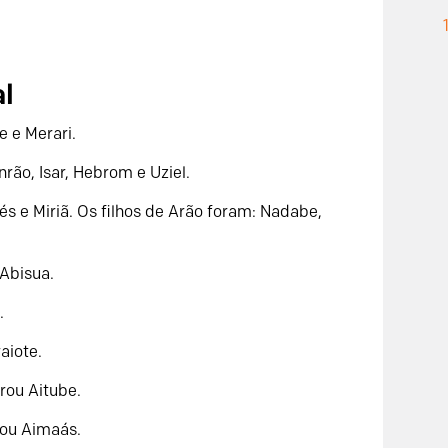
al
e e Merari.
ão, Isar, Hebrom e Uziel.
és e Miriã. Os filhos de Arão foram: Nadabe,
 Abisua.
.
aiote.
rou Aitube.
rou Aimaás.