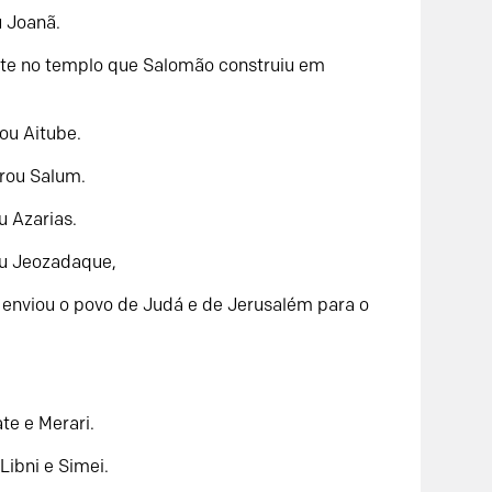
u Joanã.
ote no templo que Salomão construiu em
ou Aitube.
rou Salum.
u Azarias.
ou Jeozadaque,
 enviou o povo de Judá e de Jerusalém para o
te e Merari.
ibni e Simei.