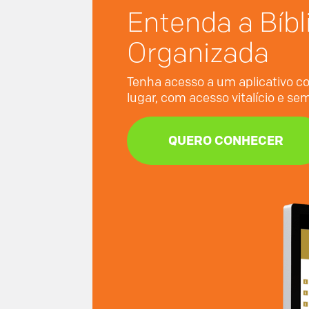
Entenda a Bíbl
Organizada
Tenha acesso a um aplicativo co
lugar, com acesso vitalício e s
QUERO CONHECER