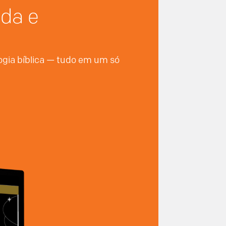
nda e
logia bíblica — tudo em um só