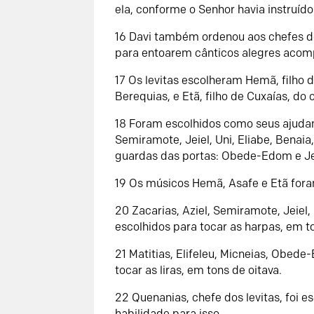
ela, conforme o Senhor havia instruíd
16 Davi também ordenou aos chefes d
para entoarem cânticos alegres acomp
17 Os levitas escolheram Hemã, filho de
Berequias, e Etã, filho de Cuxaías, do 
18 Foram escolhidos como seus ajudan
Semiramote, Jeiel, Uni, Eliabe, Benaia,
guardas das portas: Obede-Edom e Je
19 Os músicos Hemã, Asafe e Etã fora
20 Zacarias, Aziel, Semiramote, Jeiel,
escolhidos para tocar as harpas, em t
21 Matitias, Elifeleu, Micneias, Obede
tocar as liras, em tons de oitava.
22 Quenanias, chefe dos levitas, foi es
habilidade para isso.