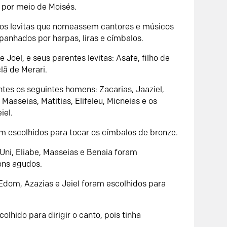
o por meio de Moisés.
os levitas que nomeassem cantores e músicos
anhados por harpas, liras e címbalos.
 Joel, e seus parentes levitas: Asafe, filho de
clã de Merari.
tes os seguintes homens: Zacarias, Jaaziel,
 Maaseias, Matitias, Elifeleu, Micneias e os
iel.
m escolhidos para tocar os címbalos de bronze.
 Uni, Eliabe, Maaseias e Benaia foram
ons agudos.
-Edom, Azazias e Jeiel foram escolhidos para
colhido para dirigir o canto, pois tinha