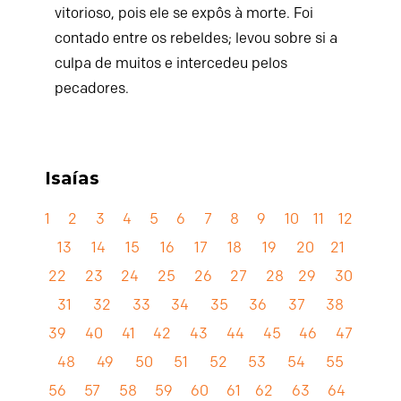
vitorioso, pois ele se expôs à morte. Foi
contado entre os rebeldes; levou sobre si a
culpa de muitos e intercedeu pelos
pecadores.
Isaías
1
2
3
4
5
6
7
8
9
10
11
12
13
14
15
16
17
18
19
20
21
22
23
24
25
26
27
28
29
30
31
32
33
34
35
36
37
38
39
40
41
42
43
44
45
46
47
48
49
50
51
52
53
54
55
56
57
58
59
60
61
62
63
64