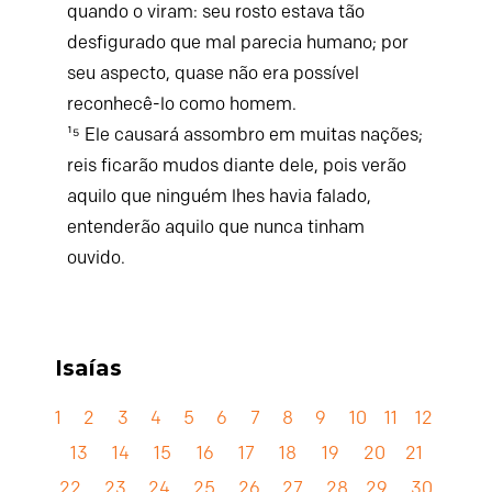
quando o viram: seu rosto estava tão
desfigurado que mal parecia humano; por
seu aspecto, quase não era possível
reconhecê-lo como homem.
¹⁵ Ele causará assombro em muitas nações;
reis ficarão mudos diante dele, pois verão
aquilo que ninguém lhes havia falado,
entenderão aquilo que nunca tinham
ouvido.
Isaías
1
2
3
4
5
6
7
8
9
10
11
12
13
14
15
16
17
18
19
20
21
22
23
24
25
26
27
28
29
30