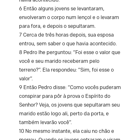
6
Então alguns jovens se levantaram,
envolveram o corpo num lençol e o levaram
para fora, e depois o sepultaram.
7
Cerca de três horas depois, sua esposa
entrou, sem saber o que havia acontecido.
8
Pedro lhe perguntou: “Foi esse o valor que
você e seu marido receberam pelo
terreno?”.
Ela respondeu: “Sim, foi esse o
valor”.
9
Então Pedro disse: “Como vocês puderam
conspirar para pôr à prova o Espírito do
Senhor? Veja, os jovens que sepultaram seu
marido estão logo ali, perto da porta, e
também levarão você”.
10
No mesmo instante, ela caiu no chão e
morreu. Quando os jovens entraram e viram