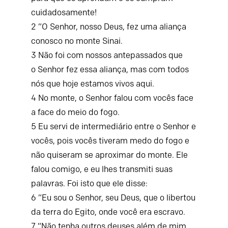
cuidadosamente!
2
“O
Senhor
, nosso Deus, fez uma aliança
conosco no monte Sinai.
3
Não foi com nossos antepassados que
o
Senhor
fez essa aliança, mas com todos
nós que hoje estamos vivos aqui.
4
No monte, o
Senhor
falou com vocês face
a face do meio do fogo.
5
Eu servi de intermediário entre o
Senhor
e
vocês, pois vocês tiveram medo do fogo e
não quiseram se aproximar do monte. Ele
falou comigo, e eu lhes transmiti suas
palavras. Foi isto que ele disse:
6
“Eu sou o
Senhor
, seu Deus, que o libertou
da terra do Egito, onde você era escravo.
7
“Não tenha outros deuses além de mim.