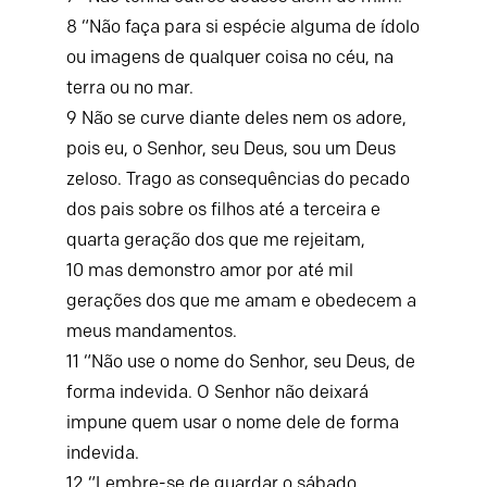
8
“Não faça para si espécie alguma de ídolo
ou imagens de qualquer coisa no céu, na
terra ou no mar.
9
Não se curve diante deles nem os adore,
pois eu, o
Senhor
, seu Deus, sou um Deus
zeloso. Trago as consequências do pecado
dos pais sobre os filhos até a terceira e
quarta geração dos que me rejeitam,
10
mas demonstro amor por até mil
gerações dos que me amam e obedecem a
meus mandamentos.
11
“Não use o nome do
Senhor
, seu Deus, de
forma indevida. O
Senhor
não deixará
impune quem usar o nome dele de forma
indevida.
12
“Lembre-se de guardar o sábado,