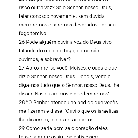
risco outra vez? Se o
Senhor
, nosso Deus,
falar conosco novamente, sem dúvida
morreremos e seremos devorados por seu
fogo temível.
26
Pode alguém ouvir a voz do Deus vivo
falando do meio do fogo, como nós
ouvimos, e sobreviver?
27
Aproxime-se você, Moisés, e ouça o que
diz o
Senhor
, nosso Deus. Depois, volte e
diga-nos tudo que o
Senhor
, nosso Deus, lhe
disser. Nós ouviremos e obedeceremos’.
28
“O
Senhor
atendeu ao pedido que vocês
me fizeram e disse: ‘Ouvi o que os israelitas
lhe disseram, e eles estão certos.
29
Como seria bom se o coração deles
fosse sempre assim, se estivessem