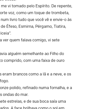
e me vi tomado pelo Espírito. De repente,
forte voz, como um toque de trombeta,
a num livro tudo que você vê e envie-o às
 de Éfeso, Esmirna, Pérgamo, Tiatira,
iceia”.
a ver quem falava comigo, vi sete
havia alguém semelhante ao Filho do
o comprido, com uma faixa de ouro
s eram brancos como a lã e a neve, e os
fogo.
nze polido, refinado numa fornalha, e a
es ondas do mar.
sete estrelas, e de sua boca saía uma
lados. A face brilhava como o sol em