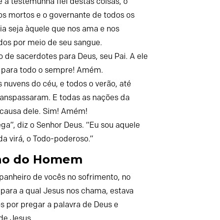
 é a testemunha fiel destas coisas, o
dos mortos e o governante de todos os
ria seja àquele que nos ama e nos
dos por meio de seu sangue.
o de sacerdotes para Deus, seu Pai. A ele
r para todo o sempre! Amém.
 nuvens do céu,
e todos o verão,
até
ranspassaram.
E todas as nações da
causa dele.
Sim! Amém!
ga”, diz o Senhor Deus. “Eu sou aquele
da virá, o Todo-poderoso.”
ilho do Homem
panheiro de vocês no sofrimento, no
 para a qual Jesus nos chama, estava
os por pregar a palavra de Deus e
de Jesus.