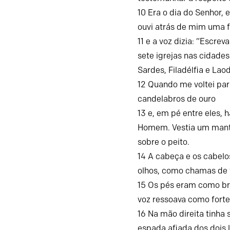
10
Era o dia do Senhor, 
ouvi atrás de mim uma 
11
e a voz dizia: “Escrev
sete igrejas nas cidades
Sardes, Filadélfia e Laod
12
Quando me voltei par
candelabros de ouro
13
e, em pé entre eles, 
Homem. Vestia um mant
sobre o peito.
14
A cabeça e os cabelo
olhos, como chamas de 
15
Os pés eram como bro
voz ressoava como fort
16
Na mão direita tinha 
espada afiada dos dois 