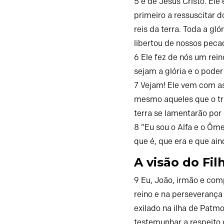
5
e de Jesus Cristo. Ele
primeiro a ressuscitar 
reis da terra.
Toda a gló
libertou de nossos peca
6
Ele fez de nós um rein
sejam a glória e o pode
7
Vejam! Ele vem com as
mesmo aqueles que o t
terra
se lamentarão por 
8
“Eu sou o Alfa e o Ôme
que é, que era e que ain
A visão do F
9
Eu, João, irmão e com
reino e na perseverança
exilado na ilha de Patm
testemunhar a respeito 