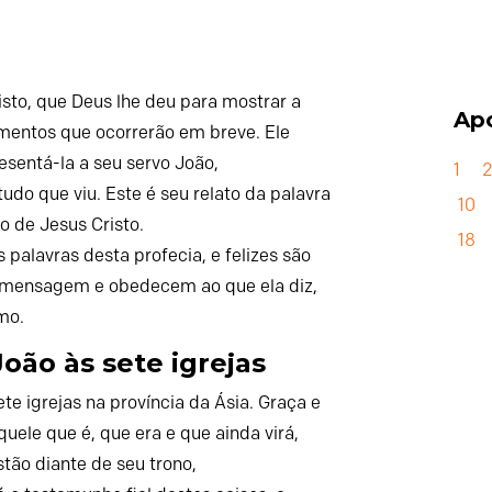
sto, que Deus lhe deu para mostrar a
Apo
mentos que ocorrerão em breve. Ele
esentá-la a seu servo João,
1
tudo que viu. Este é seu relato da palavra
10
 de Jesus Cristo.
18
s palavras desta profecia, e felizes são
 mensagem e obedecem ao que ela diz,
mo.
oão às sete igrejas
ete igrejas na província da Ásia.
Graça e
uele que é, que era e que ainda virá,
stão diante de seu trono,