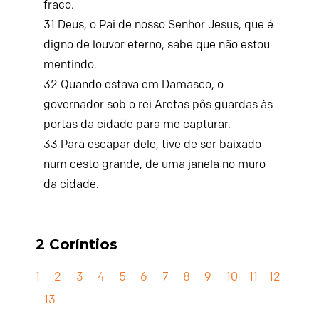
fraco.
31
Deus, o Pai de nosso Senhor Jesus, que é
digno de louvor eterno, sabe que não estou
mentindo.
32
Quando estava em Damasco, o
governador sob o rei Aretas pôs guardas às
portas da cidade para me capturar.
33
Para escapar dele, tive de ser baixado
num cesto grande, de uma janela no muro
da cidade.
2 Coríntios
1
2
3
4
5
6
7
8
9
10
11
12
13