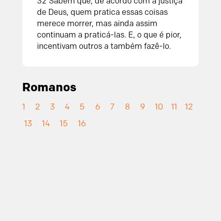
32 Sabem que, de acordo com a justiça
de Deus, quem pratica essas coisas
merece morrer, mas ainda assim
continuam a praticá-las. E, o que é pior,
incentivam outros a também fazê-lo.
Romanos
1
2
3
4
5
6
7
8
9
10
11
12
13
14
15
16