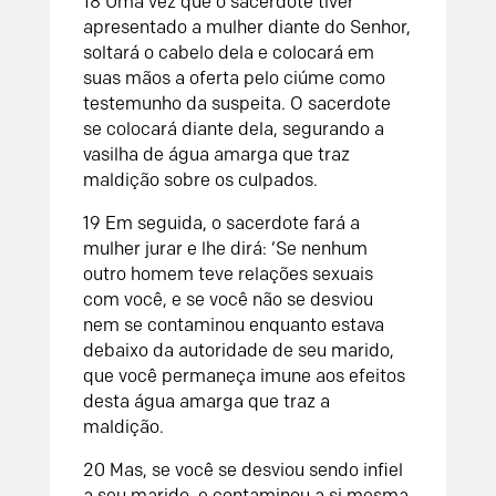
18
Uma vez que o sacerdote tiver
apresentado a mulher diante do
Senhor
,
soltará o cabelo dela e colocará em
suas mãos a oferta pelo ciúme como
testemunho da suspeita. O sacerdote
se colocará diante dela, segurando a
vasilha de água amarga que traz
maldição sobre os culpados.
19
Em seguida, o sacerdote fará a
mulher jurar e lhe dirá: ‘Se nenhum
outro homem teve relações sexuais
com você, e se você não se desviou
nem se contaminou enquanto estava
debaixo da autoridade de seu marido,
que você permaneça imune aos efeitos
desta água amarga que traz a
maldição.
20
Mas, se você se desviou sendo infiel
a seu marido, e contaminou a si mesma