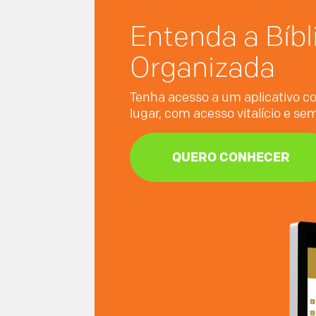
Entenda a Bíbl
Organizada
Tenha acesso a um aplicativo co
lugar, com acesso vitalício e s
QUERO CONHECER