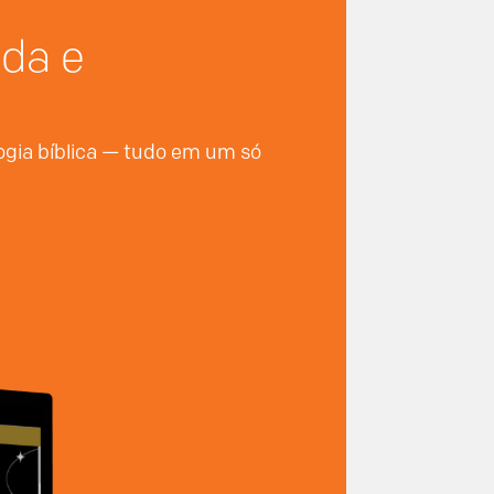
nda e
logia bíblica — tudo em um só