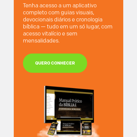
Tenha acesso a um aplicativo
completo com guias visuais,
devocionais diários e cronologia
bíblica — tudo em um só lugar, com
acesso vitalício e sem
mensalidades.
QUERO CONHECER