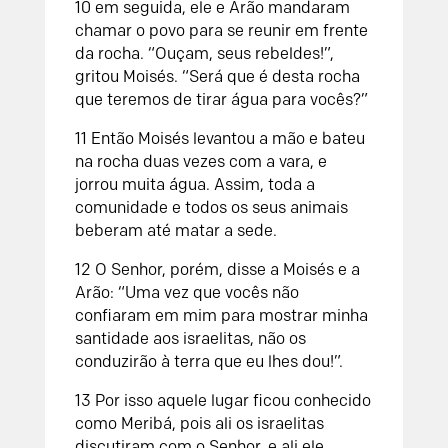
10 em seguida, ele e Arão mandaram
chamar o povo para se reunir em frente
da rocha. “Ouçam, seus rebeldes!”,
gritou Moisés. “Será que é desta rocha
que teremos de tirar água para vocês?”
11 Então Moisés levantou a mão e bateu
na rocha duas vezes com a vara, e
jorrou muita água. Assim, toda a
comunidade e todos os seus animais
beberam até matar a sede.
12 O Senhor, porém, disse a Moisés e a
Arão: “Uma vez que vocês não
confiaram em mim para mostrar minha
santidade aos israelitas, não os
conduzirão à terra que eu lhes dou!”.
13 Por isso aquele lugar ficou conhecido
como Meribá, pois ali os israelitas
discutiram com o Senhor, e ali ele