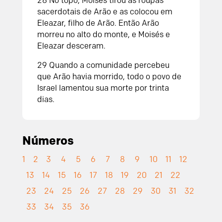
28 No topo, Moisés tirou as roupas
sacerdotais de Arão e as colocou em
Eleazar, filho de Arão. Então Arão
morreu no alto do monte, e Moisés e
Eleazar desceram.
29 Quando a comunidade percebeu
que Arão havia morrido, todo o povo de
Israel lamentou sua morte por trinta
dias.
Números
1
2
3
4
5
6
7
8
9
10
11
12
13
14
15
16
17
18
19
20
21
22
23
24
25
26
27
28
29
30
31
32
33
34
35
36