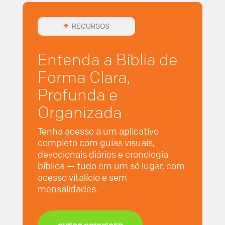
RECURSOS
Entenda a Bíblia de
Forma Clara,
Profunda e
Organizada
Tenha acesso a um aplicativo
completo com guias visuais,
devocionais diários e cronologia
bíblica — tudo em um só lugar, com
acesso vitalício e sem
mensalidades.