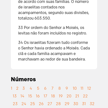
de acordo com suas famílias. O número
de israelitas contados nos
acampamentos, segundo suas divisões,
totalizou 603.550.
33
Por ordem do
Senhor
a Moisés, os
levitas não foram incluídos no registro.
34
Os israelitas fizeram tudo conforme
o
Senhor
havia ordenado a Moisés. Cada
clã e cada família acampavam e
marchavam ao redor de sua bandeira.
Números
1
2
3
4
5
6
7
8
9
10
11
12
13
14
15
16
17
18
19
20
21
22
23
24
25
26
27
28
29
30
31
32