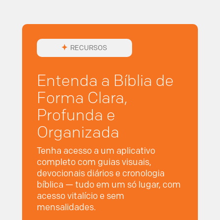
RECURSOS
Entenda a Bíblia de
Forma Clara,
Profunda e
Organizada
Tenha acesso a um aplicativo
completo com guias visuais,
devocionais diários e cronologia
bíblica — tudo em um só lugar, com
acesso vitalício e sem
mensalidades.