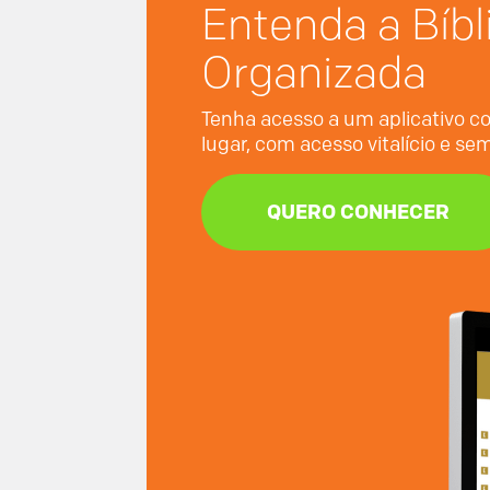
Entenda a Bíbl
Organizada
Tenha acesso a um aplicativo co
lugar, com acesso vitalício e s
QUERO CONHECER