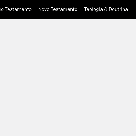
go Testamento
Novo Testamento
Teologia & Doutrina