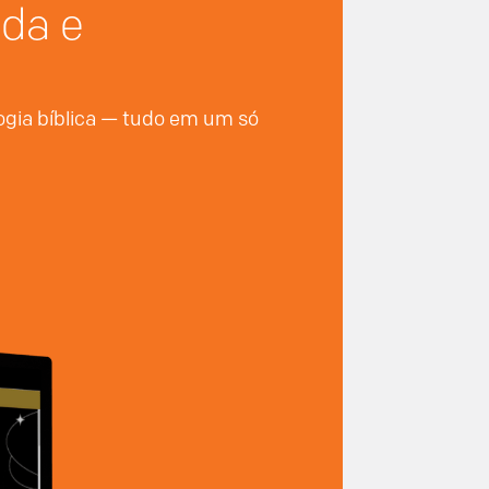
nda e
logia bíblica — tudo em um só