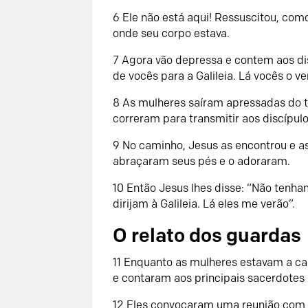
6
Ele não está aqui! Ressuscitou, com
onde seu corpo estava.
7
Agora vão depressa e contem aos dis
de vocês para a Galileia. Lá vocês o 
8
As mulheres saíram apressadas do t
correram para transmitir aos discípu
9
No caminho, Jesus as encontrou e a
abraçaram seus pés e o adoraram.
10
Então Jesus lhes disse: “Não tenh
dirijam à Galileia. Lá eles me verão”.
O relato dos guardas
11
Enquanto as mulheres estavam a ca
e contaram aos principais sacerdotes 
12
Eles convocaram uma reunião com o