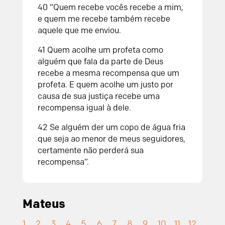
40
“Quem recebe vocês recebe a mim,
e quem me recebe também recebe
aquele que me enviou.
41
Quem acolhe um profeta como
alguém que fala da parte de Deus
recebe a mesma recompensa que um
profeta. E quem acolhe um justo por
causa de sua justiça recebe uma
recompensa igual à dele.
42
Se alguém der um copo de água fria
que seja ao menor de meus seguidores,
certamente não perderá sua
recompensa”.
Mateus
1
2
3
4
5
6
7
8
9
10
11
12