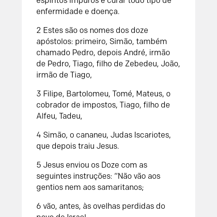
espíritos impuros e curar todo tipo de
enfermidade e doença.
2
Estes são os nomes dos doze
apóstolos:
primeiro, Simão, também
chamado Pedro,
depois André, irmão
de Pedro,
Tiago, filho de Zebedeu,
João,
irmão de Tiago,
3
Filipe,
Bartolomeu,
Tomé,
Mateus, o
cobrador de impostos,
Tiago, filho de
Alfeu,
Tadeu,
4
Simão, o cananeu,
Judas Iscariotes,
que depois traiu Jesus.
5
Jesus enviou os Doze com as
seguintes instruções: “Não vão aos
gentios nem aos samaritanos;
6
vão, antes, às ovelhas perdidas do