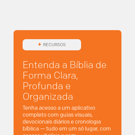
RECURSOS
Entenda a Bíblia de
Forma Clara,
Profunda e
Organizada
Tenha acesso a um aplicativo
completo com guias visuais,
devocionais diários e cronologia
bíblica — tudo em um só lugar, com