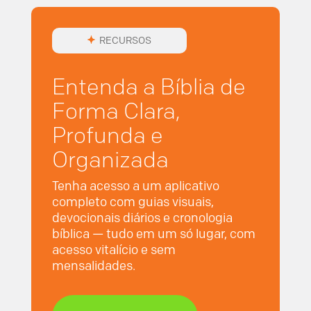
RECURSOS
Entenda a Bíblia de
Forma Clara,
Profunda e
Organizada
Tenha acesso a um aplicativo
completo com guias visuais,
devocionais diários e cronologia
bíblica — tudo em um só lugar, com
acesso vitalício e sem
mensalidades.