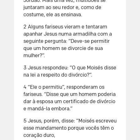
Jordão. Mais uma vez, multidões se
juntaram ao seu redor e, como de
costume, ele as ensinava.
2
Alguns fariseus vieram e tentaram
apanhar Jesus numa armadilha com a
seguinte pergunta: “Deve-se permitir
que um homem se divorcie de sua
mulher?”.
3
Jesus respondeu: “O que Moisés disse
na lei a respeito do divórcio?”.
4
“Ele o permitiu”, responderam os
fariseus. “Disse que um homem poderia
dar à esposa um certificado de divórcio
e mandá-la embora.”
5
Jesus, porém, disse: “Moisés escreveu
esse mandamento porque vocês têm o
coração duro,