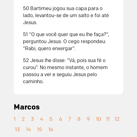
50
Bartimeu jogou sua capa para o
lado, levantou-se de um salto e foi até
Jesus.
51
“O que você quer que eu lhe faça?”,
perguntou Jesus.
O cego respondeu:
“Rabi, quero enxergar”.
52
Jesus lhe disse: “Vá, pois sua fé o
curou”. No mesmo instante, o homem
passou a ver e seguiu Jesus pelo
caminho.
Marcos
1
2
3
4
5
6
7
8
9
10
11
12
13
14
15
16