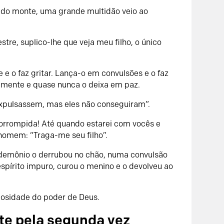
 do monte, uma grande multidão veio ao
re, suplico-lhe que veja meu filho, o único
 e o faz gritar. Lança-o em convulsões e o faz
amente e quase nunca o deixa em paz.
 expulsassem, mas eles não conseguiram”.
corrompida! Até quando estarei com vocês e
 homem: “Traga-me seu filho”.
demônio o derrubou no chão, numa convulsão
espírito impuro, curou o menino e o devolveu ao
osidade do poder de Deus.
te pela segunda vez