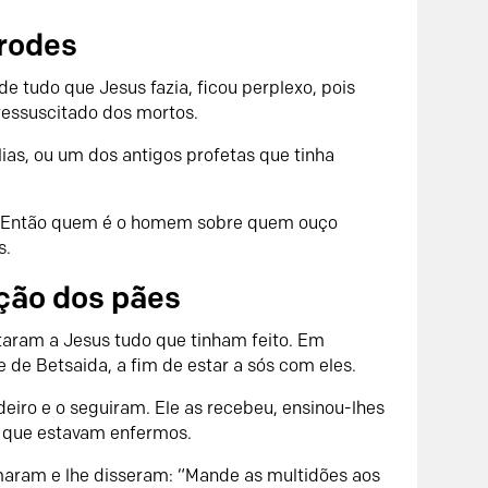
erodes
e tudo que Jesus fazia, ficou perplexo, pois
ressuscitado dos mortos.
ias, ou um dos antigos profetas que tinha
s. “Então quem é o homem sobre quem ouço
s.
ação dos pães
taram a Jesus tudo que tinham feito. Em
e de Betsaida, a fim de estar a sós com eles.
eiro e o seguiram. Ele as recebeu, ensinou-lhes
os que estavam enfermos.
imaram e lhe disseram: “Mande as multidões aos