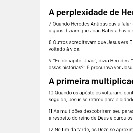
A perplexidade de H
7 Quando Herodes Antipas ouviu falar d
alguns diziam que João Batista havia 
8 Outros acreditavam que Jesus era El
voltado à vida.
9 “Eu decapitei João”, dizia Herode
essas histórias?” E procurava ver Jesu
A primeira multiplic
10 Quando os apóstolos voltaram, con
seguida, Jesus se retirou para a cidad
11 As multidões descobriram seu parad
a respeito do reino de Deus e curou 
12 No fim da tarde, os Doze se aprox