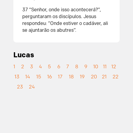
37 “Senhor, onde isso acontecerá?”,
perguntaram os discípulos. Jesus
respondeu: “Onde estiver o cadáver, ali
se ajuntarão os abutres”.
Lucas
1
2
3
4
5
6
7
8
9
10
11
12
13
14
15
16
17
18
19
20
21
22
23
24