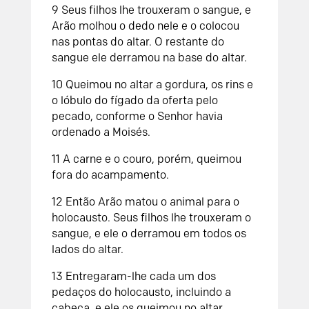
9
Seus filhos lhe trouxeram o sangue, e
Arão molhou o dedo nele e o colocou
nas pontas do altar. O restante do
sangue ele derramou na base do altar.
10
Queimou no altar a gordura, os rins e
o lóbulo do fígado da oferta pelo
pecado, conforme o
Senhor
havia
ordenado a Moisés.
11
A carne e o couro, porém, queimou
fora do acampamento.
12
Então Arão matou o animal para o
holocausto. Seus filhos lhe trouxeram o
sangue, e ele o derramou em todos os
lados do altar.
13
Entregaram-lhe cada um dos
pedaços do holocausto, incluindo a
cabeça, e ele os queimou no altar.