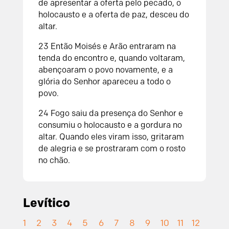
de apresentar a oferta pelo pecado, o
holocausto e a oferta de paz, desceu do
altar.
23
Então Moisés e Arão entraram na
tenda do encontro e, quando voltaram,
abençoaram o povo novamente, e a
glória do
Senhor
apareceu a todo o
povo.
24
Fogo saiu da presença do
Senhor
e
consumiu o holocausto e a gordura no
altar. Quando eles viram isso, gritaram
de alegria e se prostraram com o rosto
no chão.
Levítico
1
2
3
4
5
6
7
8
9
10
11
12