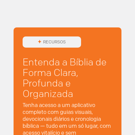
RECURSOS
Entenda a Bíblia de
Forma Clara,
Profunda e
Organizada
Tenha acesso a um aplicativo
completo com guias visuais,
devocionais diários e cronologia
bíblica — tudo em um só lugar, com
acesso vitalício e sem