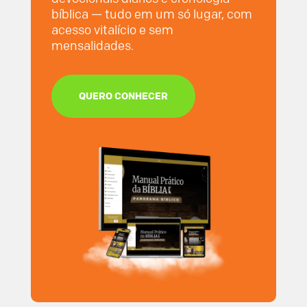
bíblica — tudo em um só lugar, com
acesso vitalício e sem
mensalidades.
QUERO CONHECER