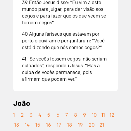
39 Então Jesus disse: “Eu vim a este
mundo para julgar, para dar visão aos
cegos e para fazer que os que veem se
tornem cegos”.
40 Alguns fariseus que estavam por
perto o ouviram e perguntaram: “Você
está dizendo que nós somos cegos?”.
41 “Se vocês fossem cegos, não seriam
culpados”, respondeu Jesus. “Mas a
culpa de vocês permanece, pois
afirmam que podem ver.”
João
1
2
3
4
5
6
7
8
9
10
11
12
13
14
15
16
17
18
19
20
21