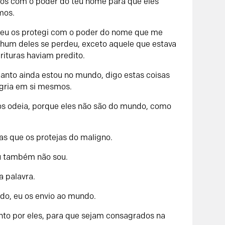
-os com o poder do teu nome para que eles
mos.
 eu os protegi com o poder do nome que me
hum deles se perdeu, exceto aquele que estava
rituras haviam predito.
uanto ainda estou no mundo, digo estas coisas
egria em si mesmos.
 os odeia, porque eles não são do mundo, como
as que os protejas do maligno.
u também não sou.
a palavra.
do, eu os envio ao mundo.
nto por eles, para que sejam consagrados na