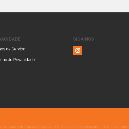
VACIDADE
SIGA-NOS
os de Serviço
ticas de Privacidade
tos reservados em língua portuguesa. A Nova Versão Transformadora (NVT) e seu logoti