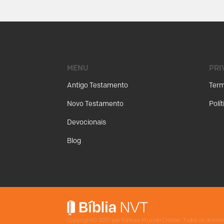
MENU
PRI
Antigo Testamento
Term
Novo Testamento
Polí
Devocionais
Blog
Copyright©
2017
por Editora Mundo Cristão. Todos os direi