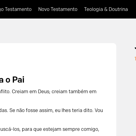
go Testamento
Novo Testamento
Teologia & Doutrina
a o Pai
 aflito. Creiam em Deus; creiam também em
s. Se não fosse assim, eu lhes teria dito. Vou
i buscá-los, para que estejam sempre comigo,