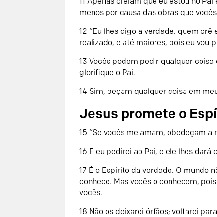
11 Apenas creiam que eu estou no Pai
menos por causa das obras que vocês 
12 “Eu lhes digo a verdade: quem cr
realizado, e até maiores, pois eu vou p
13 Vocês podem pedir qualquer coisa e
glorifique o Pai.
14 Sim, peçam qualquer coisa em meu 
Jesus promete o Espí
15 “Se vocês me amam, obedeçam a
16 E eu pedirei ao Pai, e ele lhes dará
17 É o Espírito da verdade. O mundo n
conhece. Mas vocês o conhecem, pois 
vocês.
18 Não os deixarei órfãos; voltarei par