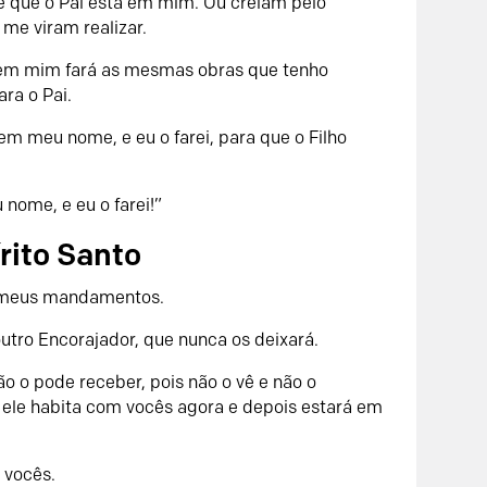
 e que o Pai está em mim. Ou creiam pelo
me viram realizar.
ê em mim fará as mesmas obras que tenho
ara o Pai.
m meu nome, e eu o farei, para que o Filho
nome, e eu o farei!”
rito Santo
 meus mandamentos.
 outro Encorajador, que nunca os deixará.
ão o pode receber, pois não o vê e não o
ele habita com vocês agora e depois estará em
a vocês.