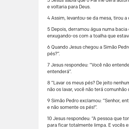
3 Jesus sabia que o Pai lhe dera auto
e voltaria para Deus.
4 Assim, levantou-se da mesa, tirou a 
5 Depois, derramou água numa bacia e
enxugando-os com a toalha que estava
6 Quando Jesus chegou a Simão Pedro, 
pés?”.
7 Jesus respondeu: “Você não entende
entenderá”.
8 “Lavar os meus pés? De jeito nenhum
não os lavar, você não terá comunhão
9 Simão Pedro exclamou: “Senhor, en
e não somente os pés!”.
10 Jesus respondeu: “A pessoa que to
para ficar totalmente limpa. E vocês 