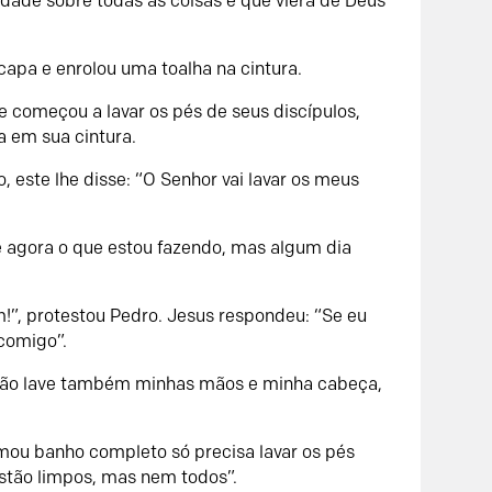
ridade sobre todas as coisas e que viera de Deus
capa e enrolou uma toalha na cintura.
 começou a lavar os pés de seus discípulos,
 em sua cintura.
este lhe disse: “O Senhor vai lavar os meus
 agora o que estou fazendo, mas algum dia
!”, protestou Pedro. Jesus respondeu: “Se eu
 comigo”.
tão lave também minhas mãos e minha cabeça,
mou banho completo só precisa lavar os pés
estão limpos, mas nem todos”.