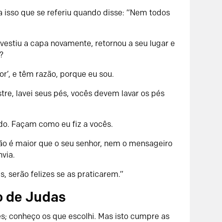
i a isso que se referiu quando disse: “Nem todos
 vestiu a capa novamente, retornou a seu lugar e
?
r’, e têm razão, porque eu sou.
tre, lavei seus pés, vocês devem lavar os pés
do. Façam como eu fiz a vocês.
não é maior que o seu senhor, nem o mensageiro
via.
, serão felizes se as praticarem.”
o de Judas
ês; conheço os que escolhi. Mas isto cumpre as