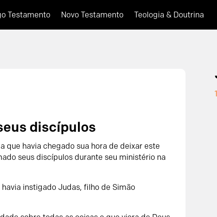
go Testamento
Novo Testamento
Teologia & Doutrina
seus discípulos
ia que havia chegado sua hora de deixar este
mado seus discípulos durante seu ministério na
á havia instigado Judas, filho de Simão