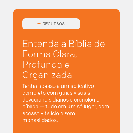
RECURSOS
Entenda a Bíblia de
Forma Clara,
Profunda e
Organizada
Tenha acesso a um aplicativo
completo com guias visuais,
devocionais diários e cronologia
bíblica — tudo em um só lugar, com
acesso vitalício e sem
mensalidades.