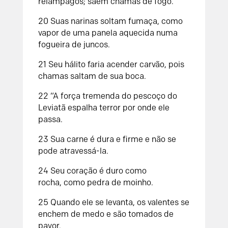
relâmpagos;
saem chamas de fogo.
20
Suas narinas soltam fumaça,
como
vapor de uma panela aquecida numa
fogueira de juncos.
21
Seu hálito faria acender carvão,
pois
chamas saltam de sua boca.
22
“A força tremenda do pescoço do
Leviatã
espalha terror por onde ele
passa.
23
Sua carne é dura e firme
e não se
pode atravessá-la.
24
Seu coração é duro como
rocha,
como pedra de moinho.
25
Quando ele se levanta, os valentes se
enchem de medo
e são tomados de
pavor.