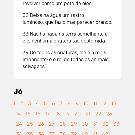
revolver como um pote de óleo.
32
Deixa na água um rastro
luminoso,
que faz o mar parecer branco.
33
Não há nada na terra semelhante a
ele,
nenhuma criatura tão destemida.
34
De todas as criaturas, ele é a mais
imponente;
é o rei de todos os animais
selvagens”.
Jó
1
2
3
4
5
6
7
8
9
10
11
12
13
14
15
16
17
18
19
20
21
22
23
24
25
26
27
28
29
30
31
32
33
34
35
36
37
38
39
40
41
42