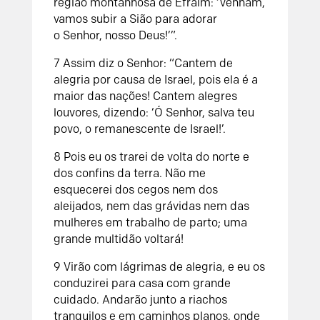
região montanhosa de Efraim:
‘Venham,
vamos subir a Sião
para adorar
o
Senhor
, nosso Deus!’”.
7
Assim diz o
Senhor
:
“Cantem de
alegria por causa de Israel,
pois ela é a
maior das nações!
Cantem alegres
louvores, dizendo:
‘Ó
Senhor
, salva teu
povo,
o remanescente de Israel!’.
8
Pois eu os trarei de volta do norte
e
dos confins da terra.
Não me
esquecerei dos cegos nem dos
aleijados,
nem das grávidas nem das
mulheres em trabalho de parto;
uma
grande multidão voltará!
9
Virão com lágrimas de alegria,
e eu os
conduzirei para casa com grande
cuidado.
Andarão junto a riachos
tranquilos
e em caminhos planos, onde