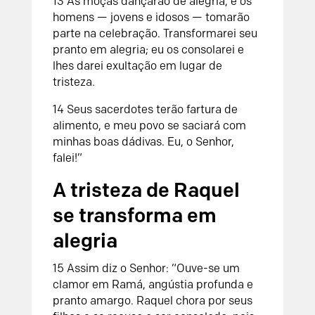
13
As moças dançarão de alegria,
e os
homens — jovens e idosos — tomarão
parte na celebração.
Transformarei seu
pranto em alegria;
eu os consolarei e
lhes darei exultação em lugar de
tristeza.
14
Seus sacerdotes terão fartura de
alimento,
e meu povo se saciará com
minhas boas dádivas.
Eu, o
Senhor
,
falei!”
A tristeza de Raquel
se transforma em
alegria
15
Assim diz o
Senhor
:
“Ouve-se um
clamor em Ramá,
angústia profunda e
pranto amargo.
Raquel chora por seus