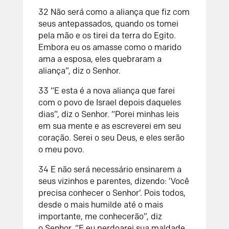
3
2
Não será como a aliança que fiz com
seus antepassados, quando os tomei
pela mão e os tirei da terra do Egito.
Embora eu os amasse como o marido
ama a esposa, eles quebraram a
aliança”, diz o
Senhor
.
33
“E esta é a nova aliança que farei
com o povo de Israel depois daqueles
dias”, diz o
Senhor
. “Porei minhas leis
em sua mente e as escreverei em seu
coração. Serei o seu Deus, e eles serão
o meu povo.
34
E não será necessário ensinarem a
seus vizinhos e parentes, dizendo: ‘Você
precisa conhecer o
Senhor
’. Pois todos,
desde o mais humilde até o mais
importante, me conhecerão”, diz
o
Senhor
. “E eu perdoarei sua maldade