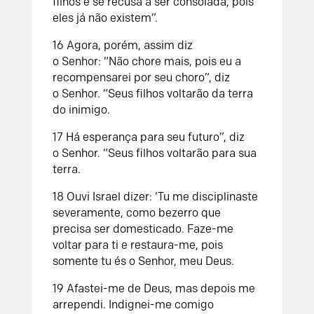
filhos
e se recusa a ser consolada,
pois
eles já não existem”.
16
Agora, porém, assim diz
o
Senhor
:
“Não chore mais,
pois eu a
recompensarei por seu choro”, diz
o
Senhor
.
“Seus filhos voltarão
da terra
do inimigo.
17
Há esperança para seu futuro”, diz
o
Senhor
.
“Seus filhos voltarão para sua
terra.
18
Ouvi Israel dizer:
‘Tu me disciplinaste
severamente,
como bezerro que
precisa ser domesticado.
Faze-me
voltar para ti e restaura-me,
pois
somente tu és o
Senhor
, meu Deus.
19
Afastei-me de Deus,
mas depois me
arrependi.
Indignei-me comigo