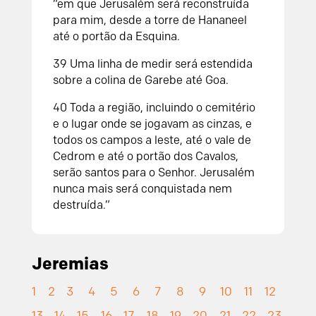
“em que Jerusalém será reconstruída
para mim, desde a torre de Hananeel
até o portão da Esquina.
39
Uma linha de medir será estendida
sobre a colina de Garebe até Goa.
40
Toda a região, incluindo o cemitério
e o lugar onde se jogavam as cinzas, e
todos os campos a leste, até o vale de
Cedrom e até o portão dos Cavalos,
serão santos para o
Senhor
. Jerusalém
nunca mais será conquistada nem
destruída.”
Jeremias
1
2
3
4
5
6
7
8
9
10
11
12
13
14
15
16
17
18
19
20
21
22
23