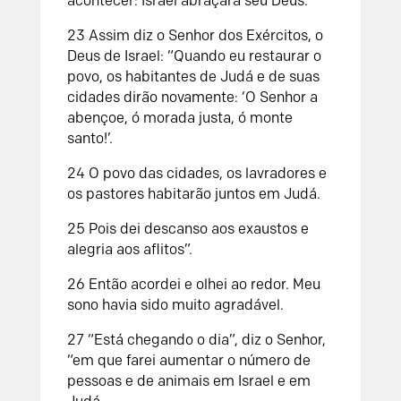
acontecer:
Israel abraçará seu Deus.”
23
Assim diz o
Senhor
dos Exércitos, o
Deus de Israel: “Quando eu restaurar o
povo, os habitantes de Judá e de suas
cidades dirão novamente: ‘O
Senhor
a
abençoe, ó morada justa, ó monte
santo!’.
24
O povo das cidades, os lavradores e
os pastores habitarão juntos em Judá.
25
Pois dei descanso aos exaustos e
alegria aos aflitos”.
26
Então acordei e olhei ao redor. Meu
sono havia sido muito agradável.
27
“Está chegando o dia”, diz o
Senhor
,
“em que farei aumentar o número de
pessoas e de animais em Israel e em