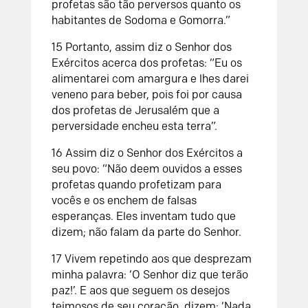
profetas são tão perversos
quanto os
habitantes de Sodoma e Gomorra.”
15
Portanto, assim diz o
Senhor
dos
Exércitos acerca dos profetas:
“Eu os
alimentarei com amargura
e lhes darei
veneno para beber,
pois foi por causa
dos profetas de Jerusalém
que a
perversidade encheu esta terra”.
16
Assim diz o
Senhor
dos Exércitos a
seu povo:
“Não deem ouvidos a esses
profetas quando profetizam para
vocês
e os enchem de falsas
esperanças.
Eles inventam tudo que
dizem;
não falam da parte do
Senhor
.
17
Vivem repetindo aos que desprezam
minha palavra:
‘O
Senhor
diz que terão
paz!’.
E aos que seguem os desejos
teimosos de seu coração, dizem:
‘Nada