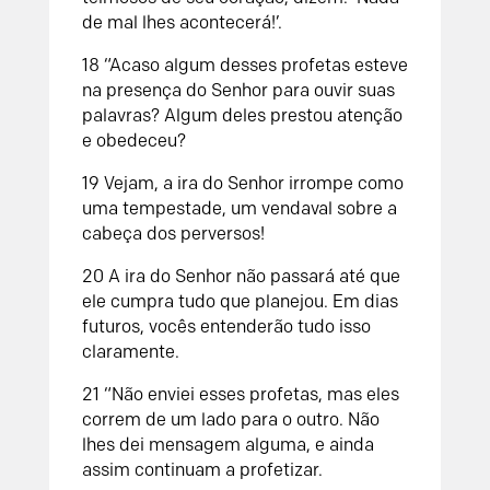
de mal lhes acontecerá!’.
18
“Acaso algum desses profetas esteve
na presença do
Senhor
para ouvir suas
palavras?
Algum deles prestou atenção
e obedeceu?
19
Vejam, a ira do
Senhor
irrompe como
uma tempestade,
um vendaval sobre a
cabeça dos perversos!
20
A ira do
Senhor
não passará
até que
ele cumpra tudo que planejou.
Em dias
futuros,
vocês entenderão tudo isso
claramente.
21
“Não enviei esses profetas,
mas eles
correm de um lado para o outro.
Não
lhes dei mensagem alguma,
e ainda
assim continuam a profetizar.