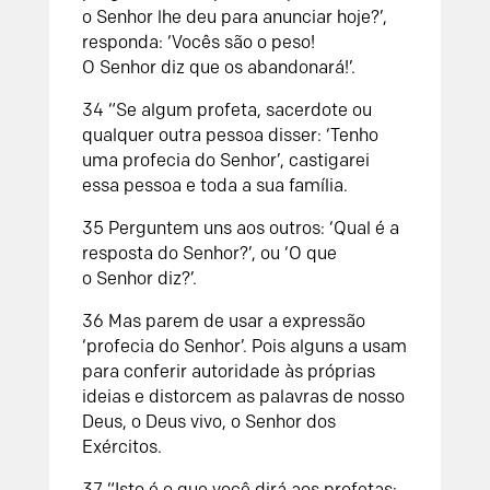
o
Senhor
lhe deu para anunciar hoje?’,
responda: ‘Vocês são o peso!
O
Senhor
diz que os abandonará!’.
34
“Se algum profeta, sacerdote ou
qualquer outra pessoa disser: ‘Tenho
uma profecia do
Senhor
’, castigarei
essa pessoa e toda a sua família.
35
Perguntem uns aos outros: ‘Qual é a
resposta do
Senhor
?’, ou ‘O que
o
Senhor
diz?’.
36
Mas parem de usar a expressão
‘profecia do
Senhor
’. Pois alguns a usam
para conferir autoridade às próprias
ideias e distorcem as palavras de nosso
Deus, o Deus vivo, o
Senhor
dos
Exércitos.
37
“Isto é o que você dirá aos profetas: