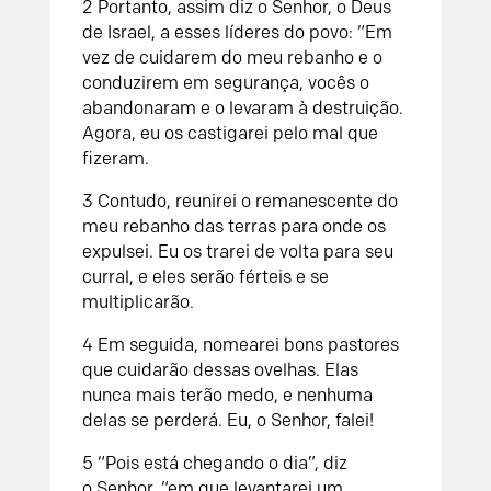
2
Portanto, assim diz o
Senhor
, o Deus
de Israel, a esses líderes do povo: “Em
vez de cuidarem do meu rebanho e o
conduzirem em segurança, vocês o
abandonaram e o levaram à destruição.
Agora, eu os castigarei pelo mal que
fizeram.
3
Contudo, reunirei o remanescente do
meu rebanho das terras para onde os
expulsei. Eu os trarei de volta para seu
curral, e eles serão férteis e se
multiplicarão.
4
Em seguida, nomearei bons pastores
que cuidarão dessas ovelhas. Elas
nunca mais terão medo, e nenhuma
delas se perderá. Eu, o
Senhor
, falei!
5
“Pois está chegando o dia”,
diz
o
Senhor
,
“em que levantarei um