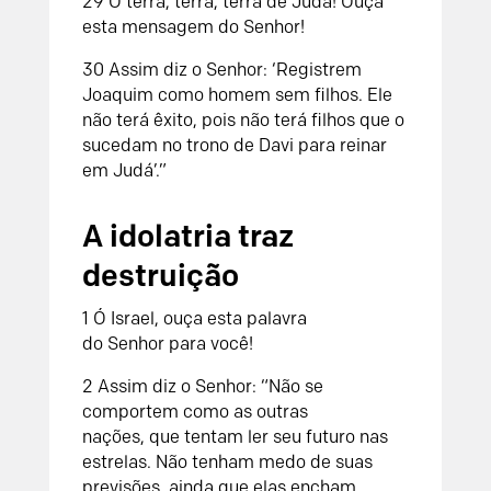
29
Ó terra, terra, terra de Judá!
Ouça
esta mensagem do
Senhor
!
30
Assim diz o
Senhor
:
‘Registrem
Joaquim como homem sem filhos.
Ele
não terá êxito,
pois não terá filhos que o
sucedam no trono de Davi
para reinar
em Judá’.”
A idolatria traz
destruição
1
Ó Israel, ouça esta palavra
do
Senhor
para você!
2
Assim diz o
Senhor
:
“Não se
comportem como as outras
nações,
que tentam ler seu futuro nas
estrelas.
Não tenham medo de suas
previsões,
ainda que elas encham