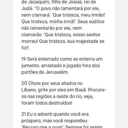
de Jeoaquim, filho de Josias, rei de
Judá:
“O povo não lamentará por ele,
nem clamará:
‘Que tristeza, meu irmão!
Que tristeza, minha irmã!’.
Seus súditos
não lamentarão por ele, nem
clamarão:
‘Que tristeza, nosso senhor
morreu!
Que tristeza, sua majestade se
foi!’.
19
Será enterrado como se enterra um
jumento:
arrastado e jogado fora dos
portões de Jerusalém.
20
Chore por seus aliados no
Líbano,
grite por eles em Basã.
Procure-
os nas regiões a oeste do rio;
veja,
foram todos destruídos!
21
Eu o adverti quando você era
próspero,
mas você respondeu:
‘Recuso-me a ouvir’.
Sempre foi assim,