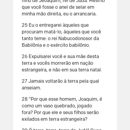
filho de Jeoaquim, rei de Judá. Mesmo
que você fosse o anel de selar em
minha mão direita, eu o arrancaria.
25
Eu o entregarei àqueles que
procuram matá-lo, àqueles que você
tanto teme: o rei Nabucodonosor da
Babilônia e o exército babilônio.
26
Expulsarei você e sua mãe desta
terra e vocês morrerão em nação
estrangeira, e não em sua terra natal.
27
Jamais voltarão à terra pela qual
anseiam.
28
“Por que esse homem, Joaquim, é
como um vaso quebrado, jogado
fora?
Por que ele e seus filhos serão
exilados em terra estrangeira?