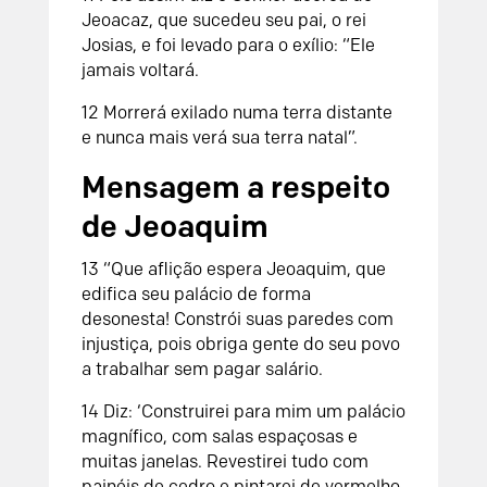
Jeoacaz, que sucedeu seu pai, o rei
Josias, e foi levado para o exílio: “Ele
jamais voltará.
12
Morrerá exilado numa terra distante
e nunca mais verá sua terra natal”.
Mensagem a respeito
de Jeoaquim
13
“Que aflição espera Jeoaquim,
que
edifica seu palácio de forma
desonesta!
Constrói suas paredes com
injustiça,
pois obriga gente do seu povo
a trabalhar
sem pagar salário.
14
Diz: ‘Construirei para mim um palácio
magnífico,
com salas espaçosas e
muitas janelas.
Revestirei tudo com
painéis de cedro
e pintarei de vermelho