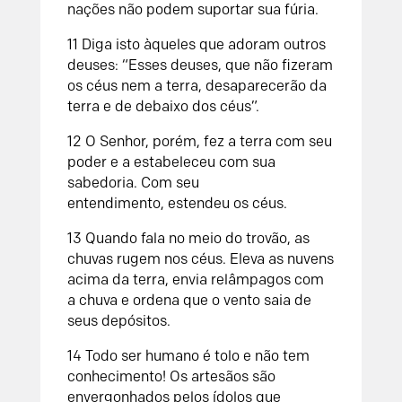
nações não podem suportar sua fúria.
11
Diga isto àqueles que adoram outros
deuses: “Esses deuses, que não fizeram
os céus nem a terra, desaparecerão da
terra e de debaixo dos céus”.
12
O
Senhor
, porém, fez a terra com seu
poder
e a estabeleceu com sua
sabedoria.
Com seu
entendimento,
estendeu os céus.
13
Quando fala no meio do trovão,
as
chuvas rugem nos céus.
Eleva as nuvens
acima da terra,
envia relâmpagos com
a chuva
e ordena que o vento saia de
seus depósitos.
14
Todo ser humano é tolo e não tem
conhecimento!
Os artesãos são
envergonhados pelos ídolos que