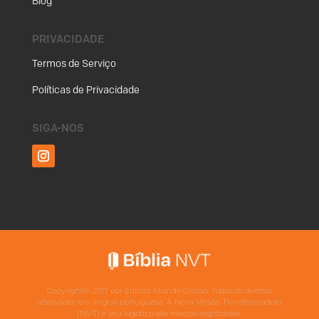
Blog
PRIVACIDADE
Termos de Serviço
Políticas de Privacidade
SIGA-NOS
Copyright©
2017
por Editora Mundo Cristão. Todos os direitos
reservados em língua portuguesa. A Nova Versão Transformadora
(NVT) e seu logotipo são marcas registradas.