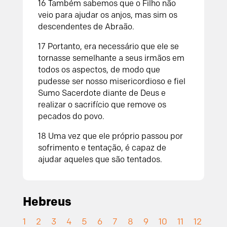
16 Também sabemos que o Filho não
veio para ajudar os anjos, mas sim os
descendentes de Abraão.
17 Portanto, era necessário que ele se
tornasse semelhante a seus irmãos em
todos os aspectos, de modo que
pudesse ser nosso misericordioso e fiel
Sumo Sacerdote diante de Deus e
realizar o sacrifício que remove os
pecados do povo.
18 Uma vez que ele próprio passou por
sofrimento e tentação, é capaz de
ajudar aqueles que são tentados.
Hebreus
1
2
3
4
5
6
7
8
9
10
11
12