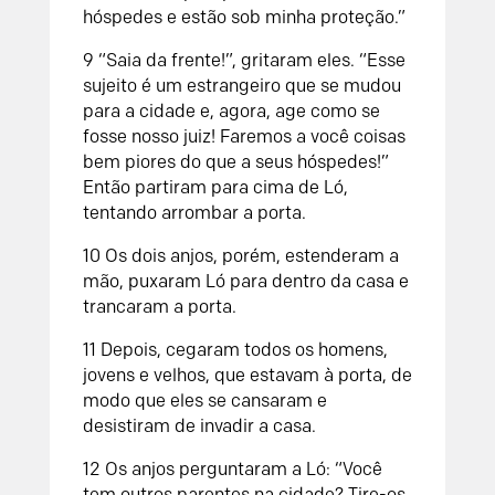
hóspedes e estão sob minha proteção.”
9
“Saia da frente!”, gritaram eles. “Esse
sujeito é um estrangeiro que se mudou
para a cidade e, agora, age como se
fosse nosso juiz! Faremos a você coisas
bem piores do que a seus hóspedes!”
Então partiram para cima de Ló,
tentando arrombar a porta.
10
Os dois anjos, porém, estenderam a
mão, puxaram Ló para dentro da casa e
trancaram a porta.
11
Depois, cegaram todos os homens,
jovens e velhos, que estavam à porta, de
modo que eles se cansaram e
desistiram de invadir a casa.
12
Os anjos perguntaram a Ló: “Você
tem outros parentes na cidade? Tire-os