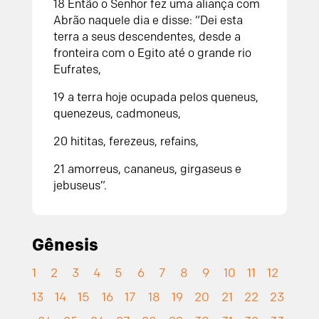
18
Então o
Senhor
fez uma aliança com
Abrão naquele dia e disse: “Dei esta
terra a seus descendentes, desde a
fronteira com o Egito até o grande rio
Eufrates,
19
a terra hoje ocupada pelos queneus,
quenezeus, cadmoneus,
20
hititas, ferezeus, refains,
21
amorreus, cananeus, girgaseus e
jebuseus”.
Gênesis
1
2
3
4
5
6
7
8
9
10
11
12
13
14
15
16
17
18
19
20
21
22
23