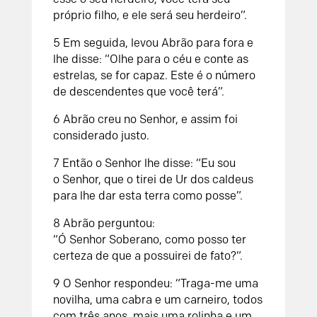
próprio filho, e ele será seu herdeiro”.
5
Em seguida, levou Abrão para fora e
lhe disse: “Olhe para o céu e conte as
estrelas, se for capaz. Este é o número
de descendentes que você terá”.
6
Abrão creu no
Senhor
, e assim foi
considerado justo.
7
Então o
Senhor
lhe disse: “Eu sou
o
Senhor
, que o tirei de Ur dos caldeus
para lhe dar esta terra como posse”.
8
Abrão perguntou:
“Ó
Senhor
Soberano, como posso ter
certeza de que a possuirei de fato?”.
9
O
Senhor
respondeu: “Traga-me uma
novilha, uma cabra e um carneiro, todos
com três anos, mais uma rolinha e um