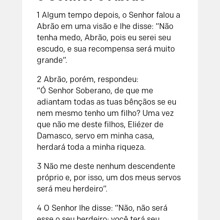
1
Algum tempo depois, o
Senhor
falou a
Abrão em uma visão e lhe disse: “Não
tenha medo, Abrão, pois eu serei seu
escudo, e sua recompensa será muito
grande”.
2
Abrão, porém, respondeu:
“Ó
Senhor
Soberano, de que me
adiantam todas as tuas bênçãos se eu
nem mesmo tenho um filho? Uma vez
que não me deste filhos, Eliézer de
Damasco, servo em minha casa,
herdará toda a minha riqueza
.
3
Não me deste nenhum descendente
próprio e, por isso, um dos meus servos
será meu herdeiro”.
4
O
Senhor
lhe disse: “Não, não será
esse o seu herdeiro; você terá seu