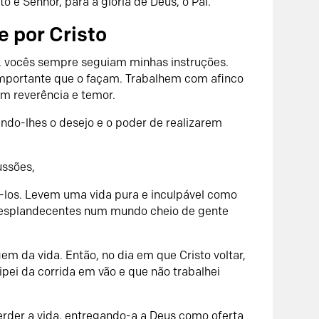
to é Senhor, para a glória de Deus, o Pai.
 por Cristo
, vocês sempre seguiam minhas instruções.
importante que o façam. Trabalhem com afinco
m reverência e temor.
ndo-lhes o desejo e o poder de realizarem
ussões,
los. Levem uma vida pura e inculpável como
 resplandecentes num mundo cheio de gente
da vida. Então, no dia em que Cristo voltar,
ipei da corrida em vão e que não trabalhei
rder a vida, entregando-a a Deus como oferta