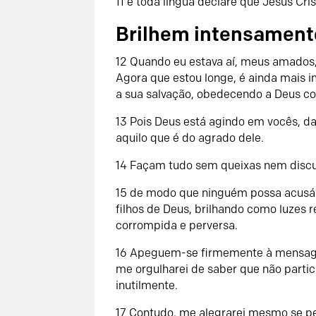
11 e toda língua declare que Jesus Cris
Brilhem intensamente
12 Quando eu estava aí, meus amados
Agora que estou longe, é ainda mais 
a sua salvação, obedecendo a Deus co
13 Pois Deus está agindo em vocês, da
aquilo que é do agrado dele.
14 Façam tudo sem queixas nem disc
15 de modo que ninguém possa acusá-
filhos de Deus, brilhando como luzes
corrompida e perversa.
16 Apeguem-se firmemente à mensagem 
me orgulharei de saber que não partic
inutilmente.
17 Contudo, me alegrarei mesmo se pe