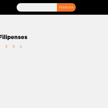
Filipenses
1
2
3
4