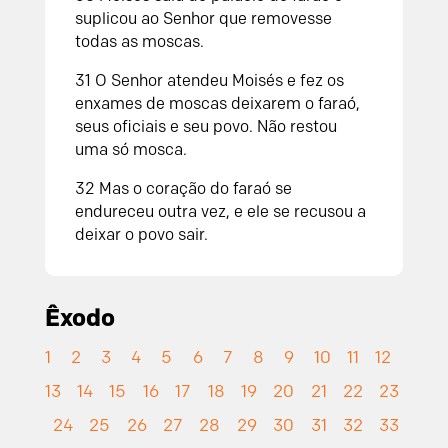
suplicou ao Senhor que removesse
todas as moscas.
31 O Senhor atendeu Moisés e fez os
enxames de moscas deixarem o faraó,
seus oficiais e seu povo. Não restou
uma só mosca.
32 Mas o coração do faraó se
endureceu outra vez, e ele se recusou a
deixar o povo sair.
Êxodo
1
2
3
4
5
6
7
8
9
10
11
12
13
14
15
16
17
18
19
20
21
22
23
24
25
26
27
28
29
30
31
32
33