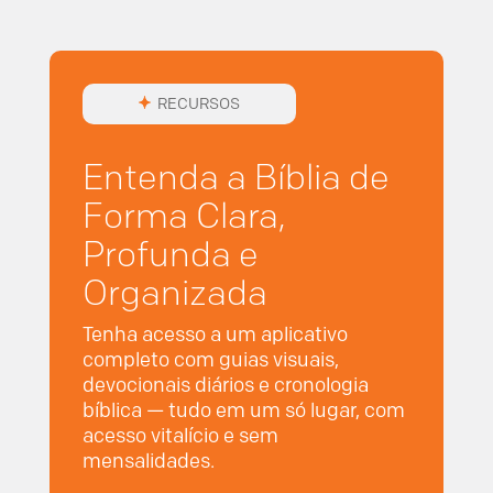
RECURSOS
Entenda a Bíblia de
Forma Clara,
Profunda e
Organizada
Tenha acesso a um aplicativo
completo com guias visuais,
devocionais diários e cronologia
bíblica — tudo em um só lugar, com
acesso vitalício e sem
mensalidades.