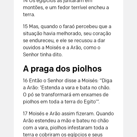
14 Os egípcios as juntaram em
montões, e um fedor terrível encheu a
terra.
15 Mas, quando o faraó percebeu que a
situação havia melhorado, seu coração
se endureceu, e ele se recusou a dar
ouvidos a Moisés e a Arão, como o
Senhor tinha dito.
A praga dos piolhos
16 Então o Senhor disse a Moisés: “Diga
a Arão: ‘Estenda a vara e bata no chão.
O pó se transformará em enxames de
piolhos em toda a terra do Egito’”.
17 Moisés e Arão assim fizeram. Quando
Arão estendeu a mão e bateu no chão
com a vara, piolhos infestaram toda a
terra e cobriram os egípcios e seus