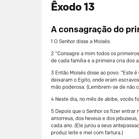
Êxodo 13
A consagração do pri
1
O
Senhor
disse a Moisés:
2
“Consagre a mim todos os primeiros f
de cada família e a primeira cria dos
3
Então Moisés disse ao povo: “Este é
deixaram o Egito, onde eram escravos
mão poderosa. (Lembrem-se de não c
4
Neste dia, no mês de abibe, vocês fo
5
Depois que o
Senhor
os fizer entrar 
amorreus, dos heveus e dos jebuseus
cada ano. (Ele jurou a seus antepassad
produz leite e mel com fartura.)