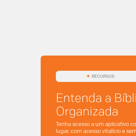
RECURSOS
Entenda a Bíbl
Organizada
Tenha acesso a um aplicativo co
lugar, com acesso vitalício e s