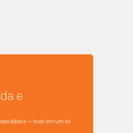
nda e
logia bíblica — tudo em um só