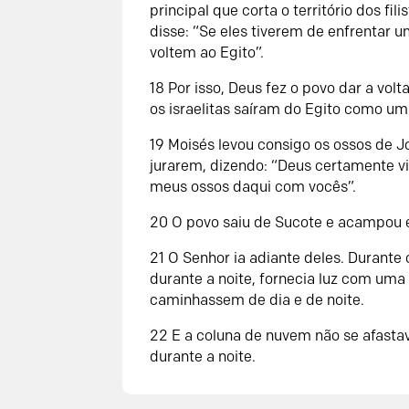
principal que corta o território dos f
disse: “Se eles tiverem de enfrentar 
voltem ao Egito”.
18
Por isso, Deus fez o povo dar a vol
os israelitas saíram do Egito como u
19
Moisés levou consigo os ossos de Jos
jurarem, dizendo: “Deus certamente vi
meus ossos daqui com vocês”.
20
O povo saiu de Sucote e acampou e
21
O
Senhor
ia adiante deles. Durante
durante a noite, fornecia luz com uma
caminhassem de dia e de noite.
22
E a coluna de nuvem não se afasta
durante a noite.