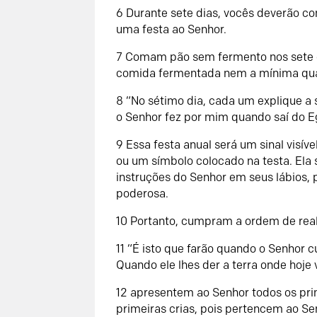
6
Durante sete dias, vocês deverão c
uma festa ao
Senhor
.
7
Comam pão sem fermento nos sete d
comida fermentada nem a mínima quant
8
“No sétimo dia, cada um explique a s
o
Senhor
fez por mim quando saí do Eg
9
Essa festa anual será um sinal vis
ou um símbolo colocado na testa. Ela
instruções do
Senhor
em seus lábios, 
poderosa.
10
Portanto, cumpram a ordem de reali
11
“É isto que farão quando o
Senhor
cu
Quando ele lhes der a terra onde hoje
12
apresentem ao
Senhor
todos os pri
primeiras crias, pois pertencem ao
Se