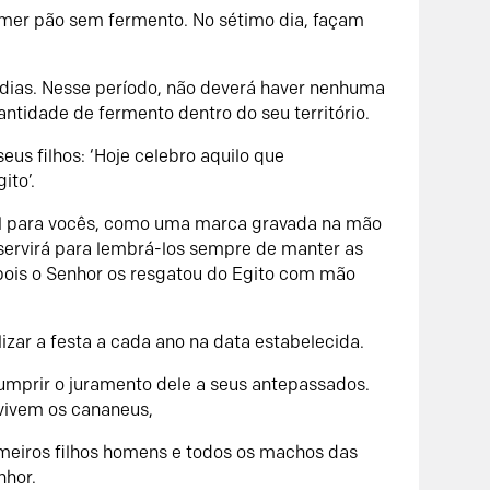
omer pão sem fermento. No sétimo dia, façam
ias. Nesse período, não deverá haver nenhuma
idade de fermento dentro do seu território.
eus filhos: ‘Hoje celebro aquilo que
ito’.
ível para vocês, como uma marca gravada na mão
 servirá para lembrá-los sempre de manter as
pois o
Senhor
os resgatou do Egito com mão
zar a festa a cada ano na data estabelecida.
mprir o juramento dele a seus antepassados.
 vivem os cananeus,
meiros filhos homens e todos os machos das
nhor
.