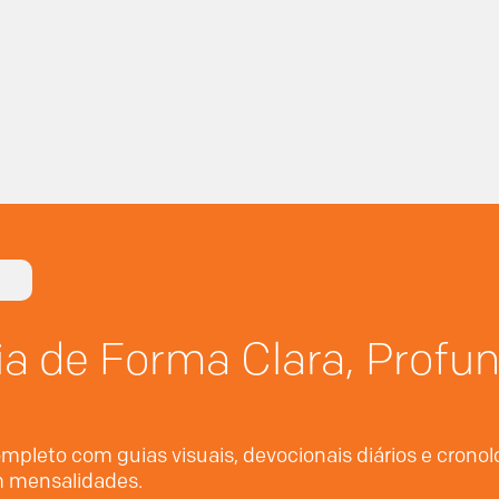
ia de Forma Clara, Profu
mpleto com guias visuais, devocionais diários e crono
em mensalidades.