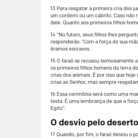
13
Para resgatar a primeira cria dos 
um cordeiro ou um cabrito. Caso não 
dele. Quanto aos primeiros filhos home
14
“No futuro, seus filhos lhes pergunta
responderão: ‘Com a força de sua mã
éramos escravos.
15
O faraó se recusou teimosamente a n
os primeiros filhos homens da terra 
crias dos animais. É por isso que hoj
crias ao
Senhor
, mas sempre resgatamo
1
6
Essa cerimônia será como uma mar
testa. É uma lembrança de que a for
Egito”.
O desvio pelo desert
17
Quando, por fim, o faraó deixou o p