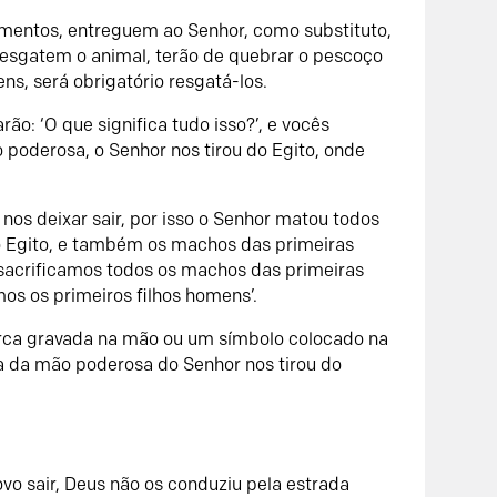
jumentos, entreguem ao
Senhor
, como substituto,
resgatem o animal, terão de quebrar o pescoço
ns, será obrigatório resgatá-los.
rão: ‘O que significa tudo isso?’, e vocês
o poderosa, o
Senhor
nos tirou do Egito, onde
os deixar sair, por isso o
Senhor
matou todos
do Egito, e também os machos das primeiras
e sacrificamos todos os machos das primeiras
s os primeiros filhos homens’.
ca gravada na mão ou um símbolo colocado na
ça da mão poderosa do
Senhor
nos tirou do
o
ovo sair, Deus não os conduziu pela estrada