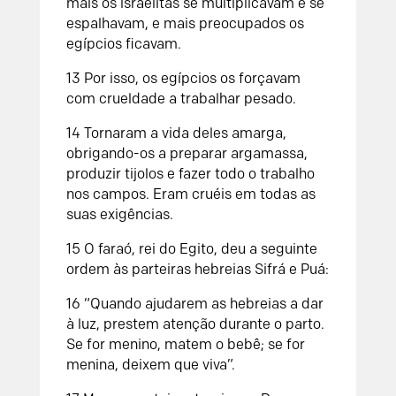
mais os israelitas se multiplicavam e se
espalhavam, e mais preocupados os
egípcios ficavam.
13
Por isso, os egípcios os forçavam
com crueldade a trabalhar pesado.
14
Tornaram a vida deles amarga,
obrigando-os a preparar argamassa,
produzir tijolos e fazer todo o trabalho
nos campos. Eram cruéis em todas as
suas exigências.
15
O faraó, rei do Egito, deu a seguinte
ordem às parteiras hebreias Sifrá e Puá:
16
“Quando ajudarem as hebreias a dar
à luz, prestem atenção durante o parto.
Se for menino, matem o bebê; se for
menina, deixem que viva”.