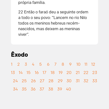
própria família.
22
Então o faraó deu a seguinte ordem
a todo o seu povo: “Lancem no rio Nilo
todos os meninos hebreus recém-
nascidos, mas deixem as meninas
viver”.
Êxodo
1
2
3
4
5
6
7
8
9
10
11
12
13
14
15
16
17
18
19
20
21
22
23
24
25
26
27
28
29
30
31
32
33
34
35
36
37
38
39
40