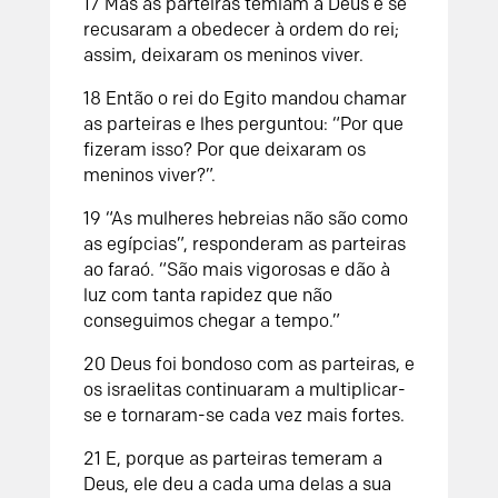
17
Mas as parteiras temiam a Deus e se
recusaram a obedecer à ordem do rei;
assim, deixaram os meninos viver.
18
Então o rei do Egito mandou chamar
as parteiras e lhes perguntou: “Por que
fizeram isso? Por que deixaram os
meninos viver?”.
19
“As mulheres hebreias não são como
as egípcias”, responderam as parteiras
ao faraó. “São mais vigorosas e dão à
luz com tanta rapidez que não
conseguimos chegar a tempo.”
20
Deus foi bondoso com as parteiras, e
os israelitas continuaram a multiplicar-
se e tornaram-se cada vez mais fortes.
21
E, porque as parteiras temeram a
Deus, ele deu a cada uma delas a sua