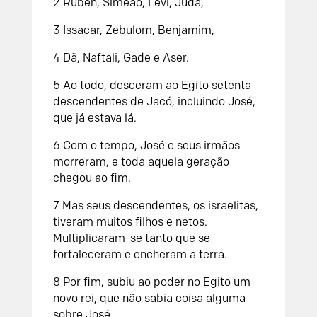
2
Rúben, Simeão, Levi, Judá,
3
Issacar, Zebulom, Benjamim
,
4
Dã, Naftali, Gade e Aser.
5
Ao todo, desceram ao Egito setenta
descendentes de Jacó, incluindo José,
que já estava lá.
6
Com o tempo, José e seus irmãos
morreram, e toda aquela geração
chegou ao fim.
7
Mas seus descendentes, os israelitas,
tiveram muitos filhos e netos.
Multiplicaram-se tanto que se
fortaleceram e encheram a terra.
8
Por fim, subiu ao poder no Egito um
novo rei, que não sabia coisa alguma
sobre José.