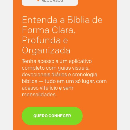
RECURSOS
Entenda a Bíblia de
Forma Clara,
Profunda e
Organizada
Tenha acesso a um aplicativo
completo com guias visuais,
devocionais diários e cronologia
bíblica — tudo em um só lugar, com
acesso vitalício e sem
mensalidades.
QUERO CONHECER