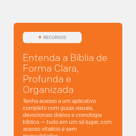
RECURSOS
Entenda a Bíblia de
Forma Clara,
Profunda e
Organizada
Tenha acesso a um aplicativo
completo com guias visuais,
devocionais diários e cronologia
bíblica — tudo em um só lugar, com
acesso vitalício e sem
mensalidades.