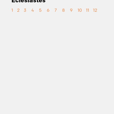
Eclesiastes
1
2
3
4
5
6
7
8
9
10
11
12