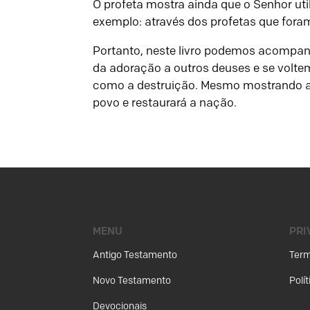
O profeta mostra ainda que o Senhor ut
exemplo: através dos profetas que fora
Portanto, neste livro podemos acompan
da adoração a outros deuses e se volte
como a destruição. Mesmo mostrando a t
povo e restaurará a nação.
MENU
PRI
Antigo Testamento
Term
Novo Testamento
Polí
Devocionais