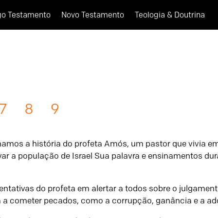
go Testamento
Novo Testamento
Teologia & Doutrina
7
8
9
hamos a história do profeta Amós, um pastor que vivia em
r a população de Israel Sua palavra e ensinamentos duran
entativas do profeta em alertar a todos sobre o julgamen
m a cometer pecados, como a corrupção, ganância e a ad