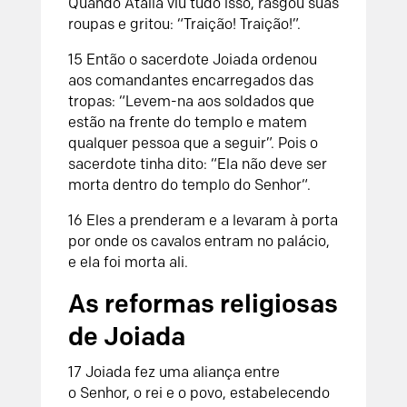
Quando Atalia viu tudo isso, rasgou suas
roupas e gritou: “Traição! Traição!”.
15
Então o sacerdote Joiada ordenou
aos comandantes encarregados das
tropas: “Levem-na aos soldados que
estão na frente do templo e matem
qualquer pessoa que a seguir”. Pois o
sacerdote tinha dito: “Ela não deve ser
morta dentro do templo do
Senhor
“.
16
Eles a prenderam e a levaram à porta
por onde os cavalos entram no palácio,
e ela foi morta ali.
As reformas religiosas
de Joiada
17
Joiada fez uma aliança entre
o
Senhor
, o rei e o povo, estabelecendo