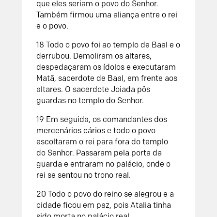
que eles seriam o povo do
Senhor
.
Também firmou uma aliança entre o rei
e o povo.
18
Todo o povo foi ao templo de Baal e o
derrubou. Demoliram os altares,
despedaçaram os ídolos e executaram
Matã, sacerdote de Baal, em frente aos
altares.
O sacerdote Joiada pôs
guardas no templo do
Senhor
.
19
Em seguida, os comandantes dos
mercenários cários e todo o povo
escoltaram o rei para fora do templo
do
Senhor
. Passaram pela porta da
guarda e entraram no palácio, onde o
rei se sentou no trono real.
20
Todo o povo do reino se alegrou e a
cidade ficou em paz, pois Atalia tinha
sido morta no palácio real.