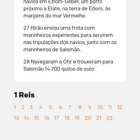
navios em Eziom-Geber, um porto
próximo a Elate, na terra de Edom, às
margens do mar Vermelho.
27
Hirão enviou uma frota com
marinheiros experientes para servirem
nas tripulações dos navios, junto com os
marinheiros de Salomão.
28
Navegaram a Ofir e trouxeram para
Salomão 14.700 quilos de ouro.
1 Reis
1
2
3
4
5
6
7
8
9
10
11
12
13
14
15
16
17
18
19
20
21
22