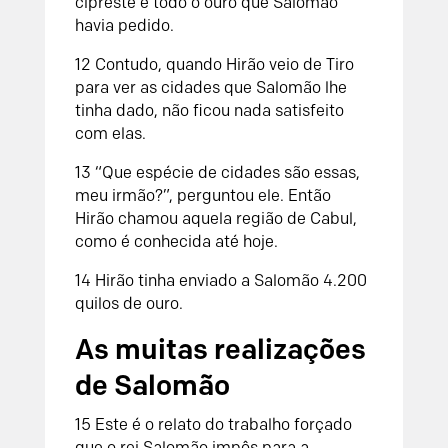
cipreste e todo o ouro que Salomão
havia pedido.
12
Contudo, quando Hirão veio de Tiro
para ver as cidades que Salomão lhe
tinha dado, não ficou nada satisfeito
com elas.
13
“Que espécie de cidades são essas,
meu irmão?”, perguntou ele. Então
Hirão chamou aquela região de Cabul,
como é conhecida até hoje.
14
Hirão tinha enviado a Salomão 4.200
quilos de ouro.
As muitas realizações
de Salomão
15
Este é o relato do trabalho forçado
que o rei Salomão impôs para a