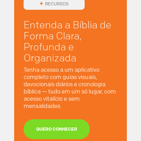
RECURSOS
Entenda a Bíblia de
Forma Clara,
Profunda e
Organizada
Tenha acesso a um aplicativo
completo com guias visuais,
devocionais diários e cronologia
bíblica — tudo em um só lugar, com
acesso vitalício e sem
mensalidades.
QUERO CONHECER