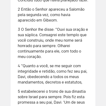
Concluiu tudo que havia planejado fazer.
2
Então o
Senhor
apareceu a Salomão
pela segunda vez, como havia
aparecido em Gibeom.
3
O
Senhor
lhe disse:
“Ouvi sua oração e
sua súplica. Consagrei este templo que
você construiu, onde meu nome será
honrado para sempre. Olharei
continuamente para ele, com todo o
meu coração.
4
“Quanto a você, se me seguir com
integridade e retidão, como fez seu pai,
Davi, obedecendo a todos os meus
mandamentos, decretos e estatutos,
5
estabelecerei o trono de sua dinastia
sobre Israel para sempre. Pois fiz esta
promessa a seu pai, Davi: ‘Um de seus